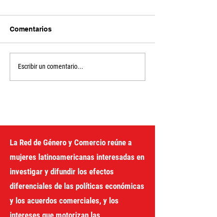
Comentarios
Unlocking the
The Financing f
Escribir un comentario...
Development Box
Development Pr
the United Nati
gender perspec
La Red de Género y Comercio reúne a
mujeres latinoamericanas interesadas en
investigar y difundir los efectos
diferenciales de las políticas económicas
y los acuerdos comerciales, y los
intereses que motorizan las