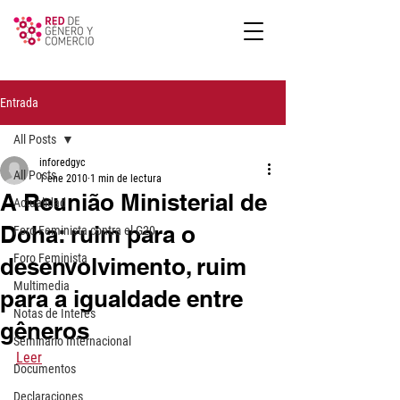
Entrada
All Posts
inforedgyc
All Posts
1 ene 2010
1 min de lectura
A Reunião Ministerial de
Actualidad
Doha: ruim para o
Foro Feminista contra el G20
Foro Feminista
desenvolvimento, ruim
Multimedia
para a igualdade entre
Notas de Interes
gêneros
Seminario Internacional
Leer
Documentos
Declaraciones